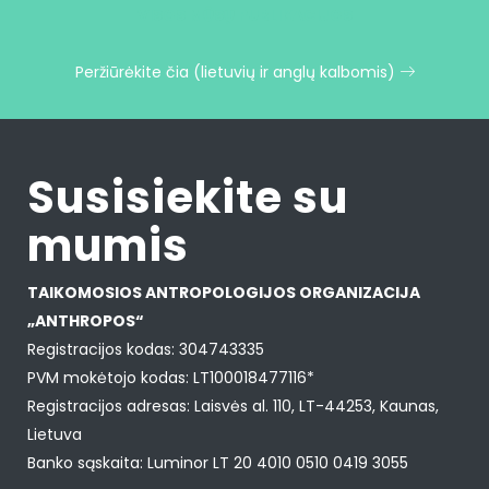
VISOS MŪSŲ PUBLIKACIJOS
Peržiūrėkite čia (lietuvių ir anglų kalbomis)
Susisiekite su
mumis
TAIKOMOSIOS ANTROPOLOGIJOS ORGANIZACIJA
„ANTHROPOS“
Registracijos kodas: 304743335
PVM mokėtojo kodas: LT100018477116*
Registracijos adresas: Laisvės al. 110, LT-44253, Kaunas,
Lietuva
Banko sąskaita: Luminor LT 20 4010 0510 0419 3055