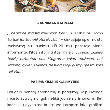
JAUNIMAS DALINASI
„...perkame maistą ilgesniam laikui, o paskui dėl darbo
kartais tenka netikėtai išvykti...“
– diskusijoje apie maisto
švaistymą su jaunimu (18-26 m.) pasakojo viena
informantė. Kitas informantas minėjo:
„...perku dideles
bulvių pakuotes, nes kilogramo kaina mažesnė, bet
kadangi gyvenu vienas, nesunaudoju jų taip greitai, kaip
reikėtų...“
.
PASIRINKIMAI IR GALIMYBĖS
Daugelis bendrų sprendimų ir patarimų, kaip išvengti
maisto švaistymo, gali netikti jauniems žmonėms. Bet
kodėl? Jų gyvenimo būdas yra įtemptas laiko grafikas