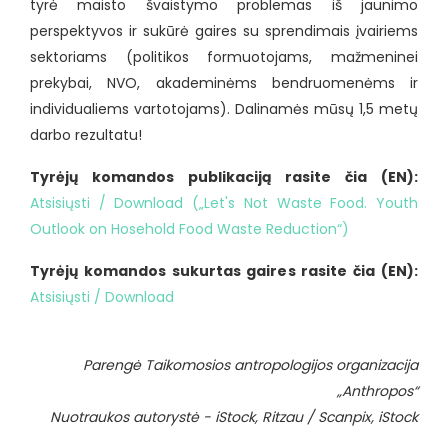
tyrė maisto švaistymo problemas iš jaunimo
perspektyvos ir sukūrė gaires su sprendimais įvairiems
sektoriams (politikos formuotojams, mažmeninei
prekybai, NVO, akademinėms bendruomenėms ir
individualiems vartotojams). Dalinamės mūsų 1,5 metų
darbo rezultatu!
Tyrėjų komandos publikaciją rasite čia (EN):
Atsisiųsti / Download („Let's Not Waste Food. Youth
Outlook on Hosehold Food Waste Reduction“)
Tyrėjų komandos sukurtas gaires rasite čia (EN):
Atsisiųsti / Download
Parengė Taikomosios antropologijos organizacija
„Anthropos“
Nuotraukos autorystė - iStock, Ritzau / Scanpix, iStock