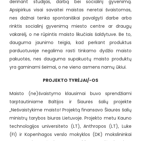
derinant studijas, darbą bei socialinį gyvenimą.
Apsipirkus visai savaitei maistas neretai švaistomas,
nes dažnai tenka spontaniškai pavalgyti darbe arba
rinktis socialinį gyvenimą miesto centre ar draugų
vakarėlį, o ne rūpintis maisto likučiais šaldytuve. Be to,
dauguma jaunimo teigia, kad perkant produktus
parduotuvėje negalima rasti tinkamo dydžio maisto
pakuotės, nes dauguma supakuotų maisto produktų
yra gaminami šeimai, o ne vieno asmens namų ūkiui.
PROJEKTO TYRĖJAI/-OS
Maisto (ne)švaistymo klausimai buvo sprendžiami
tarptautiniame Baltijos ir Šiaurės šalių projekte
„Nešvaistykime maisto! Projektą finansavo Šiaurės šalių
ministrų tarybos biuras Lietuvoje. Projekto metu Kauno
technologijos universiteto (LT), Anthropos (LT), Luke
(FI) ir Kopenhagos verslo mokyklos (DK) mokslininkai