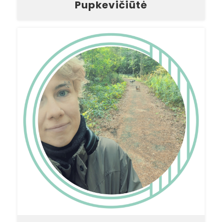
Pupkevičiūtė