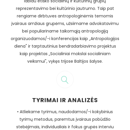
labiau etiško socialinių ir kultūrinių grupių
reprezentavimo bei kultūrinio jautrumo. Taip pat
rengiame dirbtuves antropologinėmis temomis
įvairaus amžiaus grupėms, užsiimame advokatavimu
bei populiariname taikomąją antropologiją
organizuodamos/-i konferencijas kaip „Antropologijos
diena" ir tarptautinius bendradarbiavimo projektus
kaip projektas „Socialiniai mokslai socialiniam
veiksmui", vykęs trijose Baltijos šalyse.
TYRIMAI IR ANALIZĖS
• Atliekame tyrimus, naudodamos/-i kokybinius
tyrimų metodus, paremtus įvairaus pobūdžio
stebėjimais, individualiais ir fokus grupės interviu