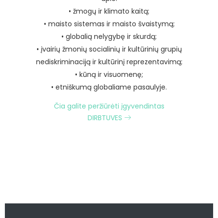
• žmogų ir klimato kaitą;
• maisto sistemas ir maisto švaistymą;
• globalią nelygybę ir skurdą;
• įvairių žmonių socialinių ir kultūrinių grupių
nediskriminaciją ir kultūrinį reprezentavimą;
• kūną ir visuomenę;
• etniškumą globaliame pasaulyje.
Čia galite peržiūrėti įgyvendintas
DIRBTUVES