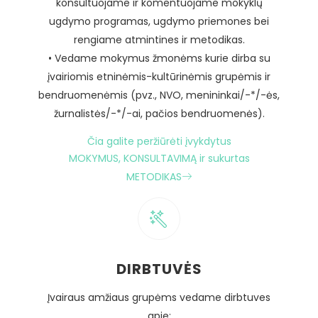
konsultuojame ir komentuojame mokyklų
ugdymo programas, ugdymo priemones bei
rengiame atmintines ir metodikas.
• Vedame mokymus žmonėms kurie dirba su
įvairiomis etninėmis-kultūrinėmis grupėmis ir
bendruomenėmis (pvz., NVO, menininkai/-*/-ės,
žurnalistės/-*/-ai, pačios bendruomenės).
Čia galite peržiūrėti įvykdytus
MOKYMUS, KONSULTAVIMĄ ir sukurtas
METODIKAS
DIRBTUVĖS
Įvairaus amžiaus grupėms vedame dirbtuves
apie: