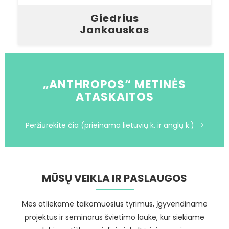
Giedrius
Jankauskas
„ANTHROPOS“ METINĖS
ATASKAITOS
Peržiūrėkite čia (prieinama lietuvių k. ir anglų k.)
MŪSŲ VEIKLA IR PASLAUGOS
Mes atliekame taikomuosius tyrimus, įgyvendiname
projektus ir seminarus švietimo lauke, kur siekiame