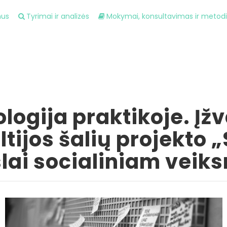
mus
Tyrimai ir analizės
Mokymai, konsultavimas ir metod
logija praktikoje. Įžv
tijos šalių projekto „
ai socialiniam veik