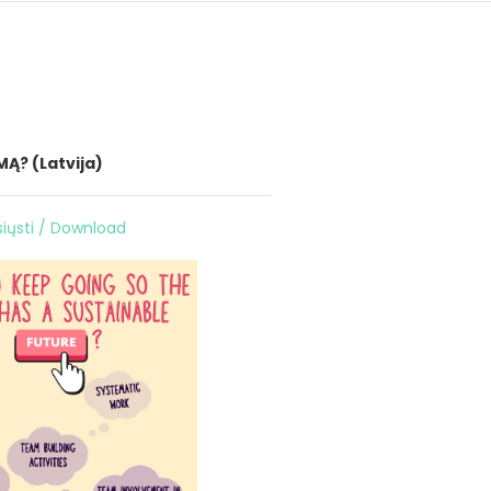
Ą? (Latvija)
siųsti / Download