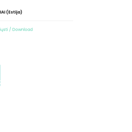
I (Estija)
siųsti / Download