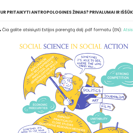
KUR PRITAIKYTI ANTROPOLOGINES ŽINIAS? PRIVALUMAI IR IŠŠŪKIA
Čia galite atsisiųsti Estijos parengtą dalį .pdf formatu (EN):
Atsi