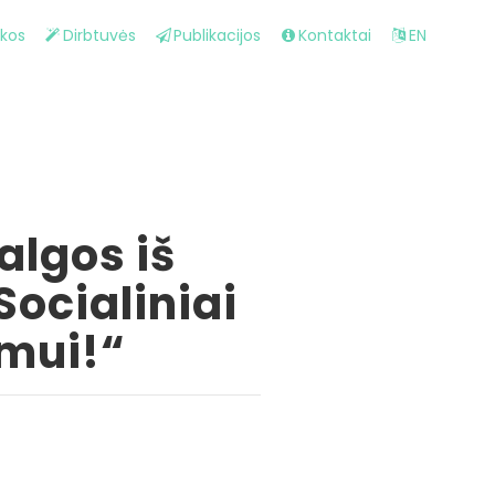
ikos
Dirbtuvės
Publikacijos
Kontaktai
EN
algos iš
Socialiniai
smui!“